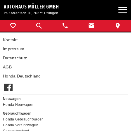
AUTOHAUS MÜLLER GMBH
Im Katzentach 10, 76275 Ettlingen
Neuwagen
Kontakt
Gebrauchtwagen
Impressum
Datenschutz
Angebote
AGB
Honda Deutschland
Service & Zubehör
Unser Autohaus
Neuwagen
Honda Neuwagen
Gebrauchtwagen
Honda Gebrauchtwagen
Honda Vorführwagen