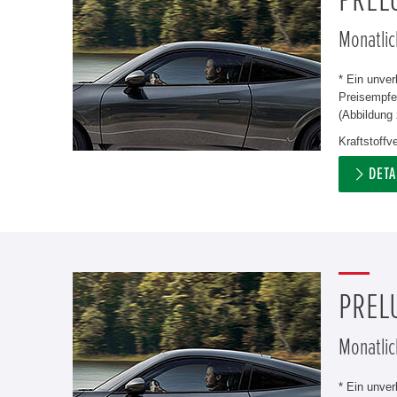
PREL
Monatlic
* Ein unve
Preisempfeh
(Abbildung 
Kraftstoff
DETA
PREL
Monatlic
* Ein unve