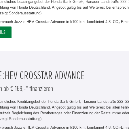
rbindliches Leasingangebot der Honda Bank GmbH, Hanauer Landstraße 222–22
lung von Honda Deutschland. Angebot gültig bis auf Weiteres; bei entsprech
zeigt Sonderausstattung)
verbrauch Jazz e:HEV Crosstar Advance in l/100 km: kombiniert 4,8. CO₂-Emis
ILS
 E:HEV CROSSTAR ADVANCE
h ab € 169,-* finanzieren
rbindliches Kreditangebot der Honda Bank GmbH, Hanauer Landstraße 222–226
hlung von Honda Deutschland. Angebot gültig bis auf Weiteres; bei allen tei
aufzeit Begleichung des Restbetrages oder Finanzierung der Restsumme od
zeigt Sonderausstattung)
verbrauch Jazz e:HEV Crosstar Advance in l/100 km: kombiniert 4,8. CO₂-Emis