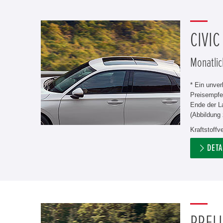
CIVIC
Monatlic
* Ein unve
Preisempfe
Ende der L
(Abbildung 
Kraftstoffv
DETA