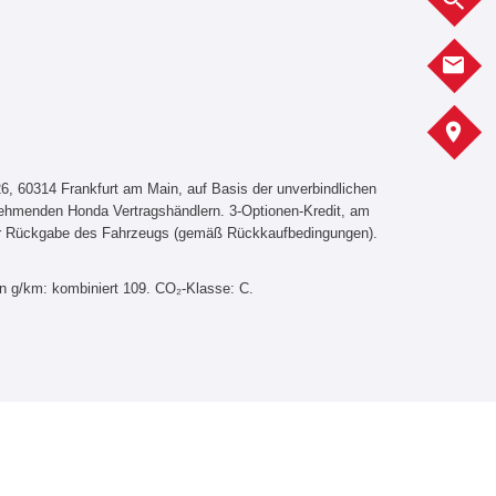
K
A
, 60314 Frankfurt am Main, auf Basis der unverbindlichen
lnehmenden Honda Vertragshändlern. 3-Optionen-Kredit, am
er Rückgabe des Fahrzeugs (gemäß Rückkaufbedingungen).
in g/km: kombiniert 109. CO₂-Klasse: C.