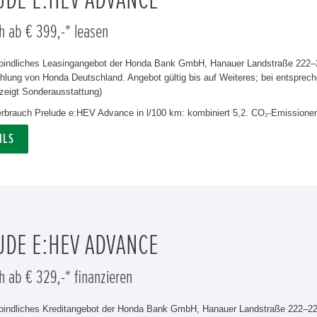
UDE E:HEV ADVANCE
h ab € 399,-* leasen
rbindliches Leasingangebot der Honda Bank GmbH, Hanauer Landstraße 222–22
lung von Honda Deutschland. Angebot gültig bis auf Weiteres; bei entsprech
zeigt Sonderausstattung)
verbrauch Prelude e:HEV Advance in l/100 km: kombiniert 5,2. CO₂-Emissionen
ILS
UDE E:HEV ADVANCE
h ab € 329,-* finanzieren
rbindliches Kreditangebot der Honda Bank GmbH, Hanauer Landstraße 222–226