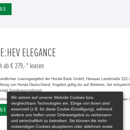
ILS
 E:HEV ELEGANCE
h ab € 279,-* leasen
rbindliches Leasingangebot der Honda Bank GmbH, Hanauer Landstraße 222–22
lung von Honda Deutschland. Angebot gültig bis auf Weiteres; bei entsprech
zeigt Sonderausstattung)
Wir setzen auf unserer Website Cookies bzw.
erbrauch Civic e:HEV Elegance in l/100 km: kombiniert 4,8. CO₂-Emissionen 
vergleichbare Technologien ein. Einige von ihnen sind
essenziell (z.B. für diese Cookie-Einwilligung), während
ILS
andere uns helfen unser Onlineangebot zu verbessern
und wirtschaftlich zu betreiben. Sie können die nicht-
notwendigen Cookies akzeptieren oder ablehnen sowie