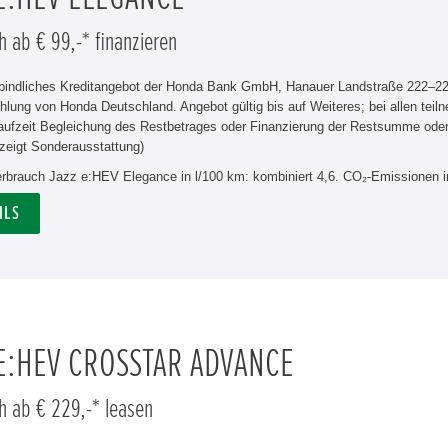
h ab € 99,-* finanzieren
rbindliches Kreditangebot der Honda Bank GmbH, Hanauer Landstraße 222–226
hlung von Honda Deutschland. Angebot gültig bis auf Weiteres; bei allen tei
aufzeit Begleichung des Restbetrages oder Finanzierung der Restsumme od
zeigt Sonderausstattung)
verbrauch Jazz e:HEV Elegance in l/100 km: kombiniert 4,6. CO₂-Emissionen i
ILS
 E:HEV CROSSTAR ADVANCE
h ab € 229,-* leasen