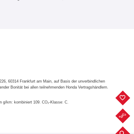
6, 60314 Frankfurt am Main, auf Basis der unverbindlichen
ender Bonität bei allen teilnehmenden Honda Vertragshändlern.
F
in g/km: kombiniert 109. CO₂-Klasse: C.
F
F