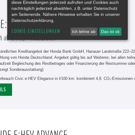
diese Einstellungen jederzeit aufrufen und Cookies auch
nachträglich jederzeit abwählen, z.B. unter Datenschutz
am Seitenende. Nähere Hinweise erhalten Sie in unserer
Datenschutzerklärung.
 E:HEV ELEGANCE
COOKIE-EINSTELLUNGEN
Ich lehne ab
Das ist ok
h ab € 149,-* finanzieren
rbindliches Kreditangebot der Honda Bank GmbH, Hanauer Landstraße 222–226
hlung von Honda Deutschland. Angebot gültig bis auf Weiteres; bei allen tei
aufzeit Begleichung des Restbetrages oder Finanzierung der Restsumme od
zeigt Sonderausstattung)
erbrauch Civic e:HEV Elegance in l/100 km: kombiniert 4,8. CO₂-Emissionen 
ILS