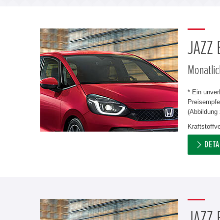
JAZZ
Monatlic
* Ein unve
Preisempfeh
(Abbildung 
Kraftstoff
DETA
JAZZ