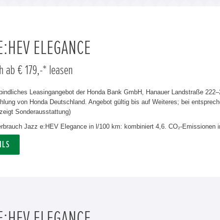
 E:HEV ELEGANCE
h ab € 179,-* leasen
rbindliches Leasingangebot der Honda Bank GmbH, Hanauer Landstraße 222–22
lung von Honda Deutschland. Angebot gültig bis auf Weiteres; bei entsprech
zeigt Sonderausstattung)
verbrauch Jazz e:HEV Elegance in l/100 km: kombiniert 4,6. CO₂-Emissionen i
ILS
 E:HEV ELEGANCE