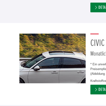
DETA
CIVIC
Monatlic
* Ein unve
Preisempfeh
(Abbildung 
Kraftstoffv
DETA